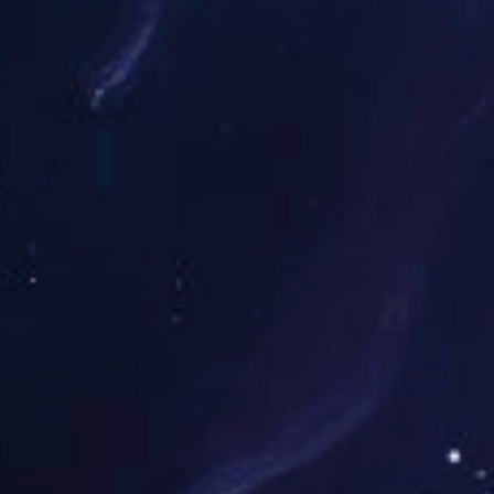
切割精度可达
并配备防撞
备或选配自
(4) 入门级
本机床一般
模具和零件
定达到Ra0
用0.15
机床有一定
由于社会对
的比例明显
效率、高质
单、成本低
工机床相比