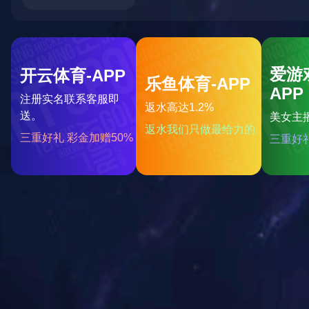
kaiyun.com
地 址：东莞市长安镇金铭国际模具
城展厅3B栋-2001
电 话：0769-81153535
传 真：0769-81153536
联系人：伍小姐 13827296260
邮 箱: xiangyajixie@126.com
网 址: njoulfjd.com
友情链接
LINKS
出格
BAIDU
新浪
网站首页
关于我们
新闻中心
产品中心
成功
kaiyun·开云(中国)官方网站-kaiyun.com 版权所有