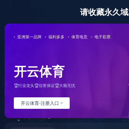
网站首页
关于我们
新闻中心